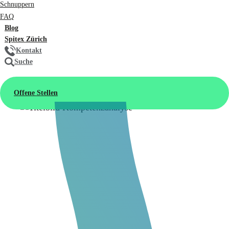
Schnuppern
FAQ
Blog
Spitex Zürich
Kontakt
Suche
Offene Stellen